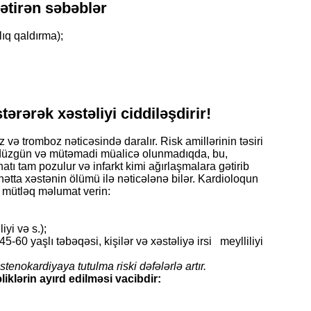
ətirən səbəblər
lıq qaldırma);
tərərək xəstəliyi ciddiləşdirir!
və tromboz nəticəsində daralır. Risk amillərinin təsiri
ə düzgün və mütəmadi müalicə olunmadıqda, bu,
natı tam pozulur və infarkt kimi ağırlaşmalara gətirib
 hətta xəstənin ölümü ilə nəticələnə bilər. Kardioloqun
mütləq məlumat verin:
yi və s.);
-60 yaşlı təbəqəsi, kişilər və xəstəliyə irsi meylliliyi
tenokardiyaya tutulma riski dəfələrlə artır.
iklərin ayırd edilməsi vacibdir: