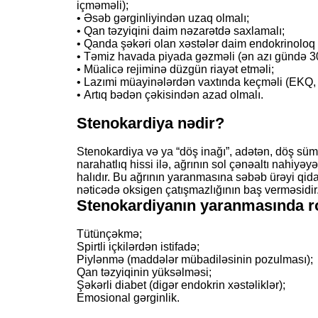
içməməli);
• Əsəb gərginliyindən uzaq olmalı;
• Qan təzyiqini daim nəzarətdə saxlamalı;
• Qanda şəkəri olan xəstələr daim endokrinoloq 
• Təmiz havada piyada gəzməli (ən azı gündə 30
• Müalicə rejiminə düzgün riayət etməli;
• Lazımi müayinələrdən vaxtında keçməli (EKQ, 
• Artıq bədən çəkisindən azad olmalı.
Stenokardiya nədir?
Stenokardiya və ya “döş inağı”, adətən, döş sümü
narahatlıq hissi ilə, ağrının sol çənəaltı nahiyəy
halıdır. Bu ağrının yaranmasına səbəb ürəyi qi
nəticədə oksigen çatışmazlığının baş verməsidir
Stenokardiyanın yaranmasında ro
Tütünçəkmə;
Spirtli içkilərdən istifadə;
Piylənmə (maddələr mübadiləsinin pozulması);
Qan təzyiqinin yüksəlməsi;
Şəkərli diabet (digər endokrin xəstəliklər);
Emosional gərginlik.