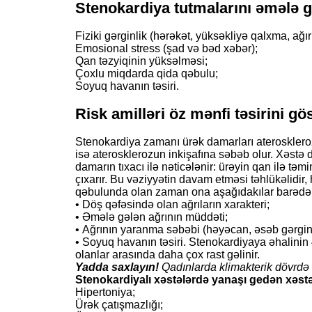
Stenokardiya tutmalarını əmələ g
Fiziki gərginlik (hərəkət, yüksəkliyə qalxma, ağır
Emosional stress (şad və bəd xəbər);
Qan təzyiqinin yüksəlməsi;
Çoxlu miqdarda qida qəbulu;
Soyuq havanın təsiri.
Risk amilləri öz mənfi təsirini gös
Stenokardiya zamanı ürək damarları ateroskleroz 
isə aterosklerozun inkişafına səbəb olur. Xəst
damarın tıxacı ilə nəticələnir: ürəyin qan ilə təmi
çıxarır. Bu vəziyyətin davam etməsi təhlükəlidir,
qəbulunda olan zaman ona aşağıdakılar barədə 
• Döş qəfəsində olan ağrıların xarakteri;
• Əmələ gələn ağrının müddəti;
• Ağrının yaranma səbəbi (həyəcan, əsəb gərginli
• Soyuq havanın təsiri. Stenokardiyaya əhalinin 45
olanlar arasında daha çox rast gəlinir.
Yadda saxlayın!
Qadınlarda klimakterik dövrdə s
Stenokardiyalı xəstələrdə yanaşı gedən xəstəl
Hipertoniya;
Ürək çatışmazlığı;