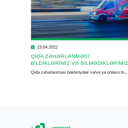
19.04.2022
QİDA ZƏHƏRLƏNMƏSİ:
BİLDİKLƏRİMİZ VƏ BİLMƏDİKLƏRİMİ
Qida zəhərlənməsi bakteriyalar və/və ya onların to...