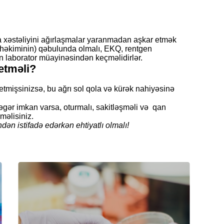
a xəstəliyini ağırlaşmalar yaranmadan aşkar etmək
k həkiminin) qəbulunda olmalı, EKQ, rentgen
n laborator müayinəsindən keçməlidirlər.
etməli?
etmişsinizsə, bu ağrı sol qola və kürək nahiyəsinə
, əgər imkan varsa, oturmalı, sakitləşməli və qan
məlisiniz.
ndən istifadə edərkən ehtiyatlı olmalı!