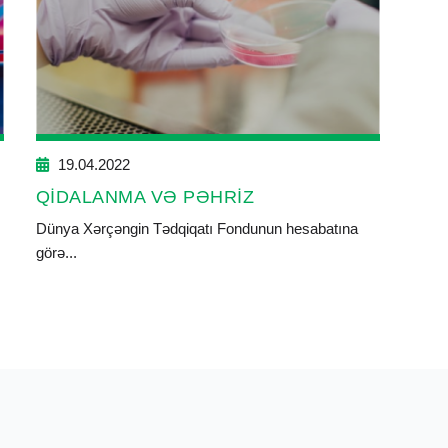
19.04.2022
QİDALANMA VƏ PƏHRİZ
Z
Dünya Xərçəngin Tədqiqatı Fondunun hesabatına
görə...