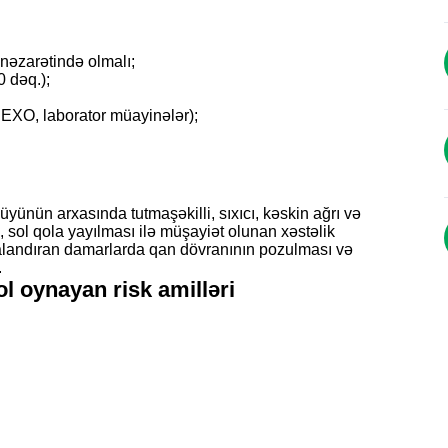
nəzarətində olmalı;
 dəq.);
EXO, laborator müayinələr);
yünün arxasında tutmaşəkilli, sıxıcı, kəskin ağrı və
ə, sol qola yayılması ilə müşayiət olunan xəstəlik
dalandıran damarlarda qan dövranının pozulması və
.
l oynayan risk amilləri