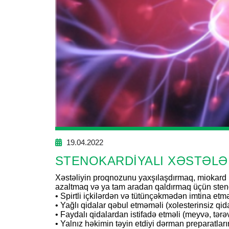
19.04.2022
STENOKARDİYALI XƏSTƏLƏ
Xəstəliyin proqnozunu yaxşılaşdırmaq, miokard i
azaltmaq və ya tam aradan qaldırmaq üçün steno
• Spirtli içkilərdən və tütünçəkmədən imtina etmə
• Yağlı qidalar qəbul etməməli (xolesterinsiz qid
• Faydalı qidalardan istifadə etməli (meyvə, tərə
• Yalnız həkimin təyin etdiyi dərman preparatları