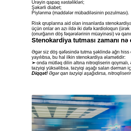
Ürəyin qapaq xəstəlikləri;
Şəkərli diabet;
Piylənmə (maddələr mübadiləsinin pozulması).
Risk qruplarına aid olan insanlarda stenokardiy
üçün onlar ən azı ildə iki dəfə kardioloqun (ürə
(onurğanın döş fəqərələrinin müayinəsi) və qanı
Stenokardiya tutması zamanı nə 
Əgər siz döş qəfəsində tutma şəklində ağrı hiss 
yayılıbsa, bu hal ilkin stenokardiya əlamətidir:
➢
onda mütləq dilin altına nitroqliserin qoymalı
təzyiqi yüksəlibsə, təzyiqi aşağı salan dərman iç
Diqqət!
Əgər qan təzyiqi aşağıdırsa, nitroqliseri