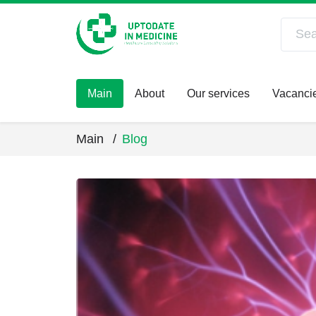
Main
About
Our services
Vacanci
Main
/
Blog