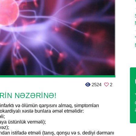
2524
2
RİN NƏZƏRİNƏ!
nfarktı və ölümün qarşısını almaq, simptomları
kardiyalı xəstə bunlara əməl etməlidir:
li;
aya üstünlük verməli);
vəz);
ndan istifadə etməli (tanış, qonşu və s. dediyi dərmanı