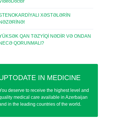
VideoDoctor
STENOKARDİYALI XƏSTƏLƏRİN
NƏZƏRİNƏ!
YÜKSƏK QAN TƏZYİQİ NƏDİR VƏ ONDAN
NECƏ QORUNMALI?
UPTODATE IN MEDICINE
You deserve to receive the highest level and
quality medical care available in Azerbaijan
and in the leading countries of the world.